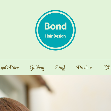
nu&Price
Gallery
Staff
Product
Blo