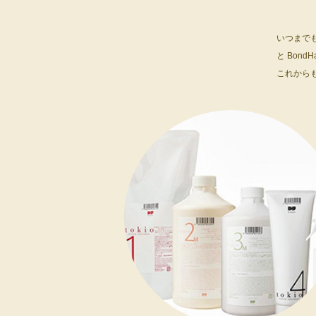
いつまで
と Bond
これから