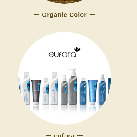
ー Organic Color ー
ー eufora ー